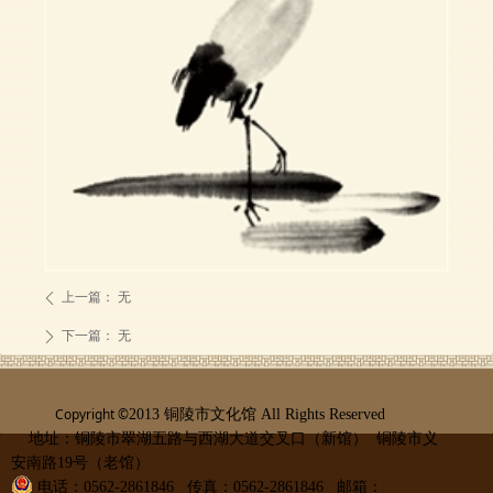
上一篇：
无
ꄴ
下一篇：
无
ꄲ
Copyright ©
2013 铜陵市文化馆 All Rights Reserved
地址：铜陵市翠湖五路与西湖大道交叉口（新馆） 铜陵市义
安南路19号（老馆）
皖公网安备 34070302000091号
电话：0562-2861846 传真：0562-2861846 邮箱：